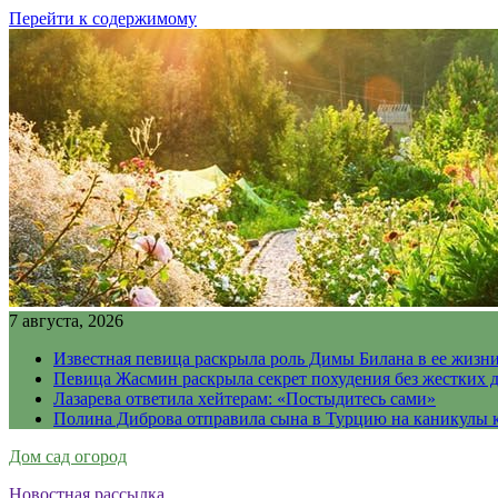
Перейти к содержимому
7 августа, 2026
Известная певица раскрыла роль Димы Билана в ее жизн
Певица Жасмин раскрыла секрет похудения без жестких 
Лазарева ответила хейтерам: «Постыдитесь сами»
Полина Диброва отправила сына в Турцию на каникулы 
Дом сад огород
Новостная рассылка