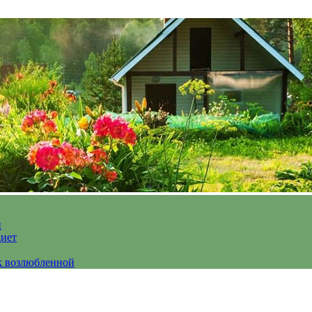
и
диет
к возлюбленной