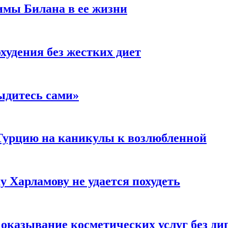
имы Билана в ее жизни
удения без жестких диет
ыдитесь сами»
Турцию на каникулы к возлюбленной
у Харламову не удается похудеть
а оказывание косметических услуг без д