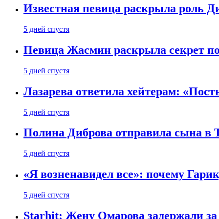
Известная певица раскрыла роль Д
5 дней спустя
Певица Жасмин раскрыла секрет пох
5 дней спустя
Лазарева ответила хейтерам: «Пост
5 дней спустя
Полина Диброва отправила сына в 
5 дней спустя
«Я возненавидел все»: почему Гарик
5 дней спустя
Starhit: Жену Омарова задержали з