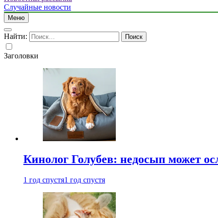
Случайные новости
Меню
Найти:
Заголовки
Кинолог Голубев: недосып может ос
1 год спустя
1 год спустя