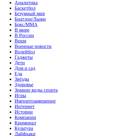
Аналитика
Баскетбол
Безумный мир
Биатлон/Лыжи
Бокс/MMA
В мире
В России
Вещи
Военные новости
Волейбол
Гаджеты
Дети
Дом и сад
Еда
Звёзды
Здоровье
Зимние виды спорта
Игры
Импортозамещение
Интернет
Истории
Компании
Криминал
Культура
Лайфхаки