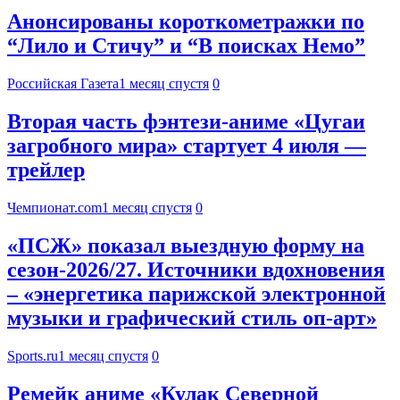
Анонсированы короткометражки по
“Лило и Стичу” и “В поисках Немо”
Российская Газета
1 месяц спустя
0
Вторая часть фэнтези-аниме «Цугаи
загробного мира» стартует 4 июля —
трейлер
Чемпионат.com
1 месяц спустя
0
«ПСЖ» показал выездную форму на
сезон-2026/27. Источники вдохновения
– «энергетика парижской электронной
музыки и графический стиль оп-арт»
Sports.ru
1 месяц спустя
0
Ремейк аниме «Кулак Северной