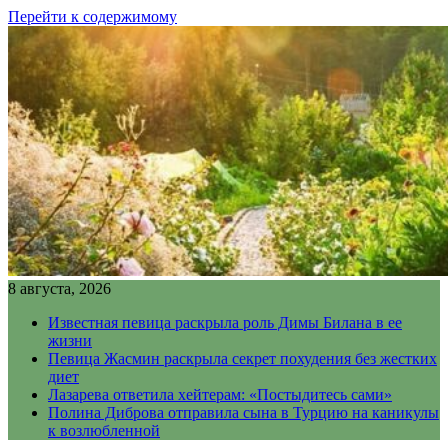
Перейти к содержимому
8 августа, 2026
Известная певица раскрыла роль Димы Билана в ее
жизни
Певица Жасмин раскрыла секрет похудения без жестких
диет
Лазарева ответила хейтерам: «Постыдитесь сами»
Полина Диброва отправила сына в Турцию на каникулы
к возлюбленной