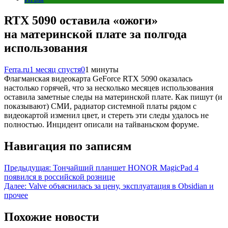
RTX 5090 оставила «ожоги»
на материнской плате за полгода
использования
Ferra.ru
1 месяц спустя
0
1 минуты
Флагманская видеокарта GeForce RTX 5090 оказалась
настолько горячей, что за несколько месяцев использования
оставила заметные следы на материнской плате. Как пишут (и
показывают) СМИ, радиатор системной платы рядом с
видеокартой изменил цвет, и стереть эти следы удалось не
полностью. Инцидент описали на тайваньском форуме.
Навигация по записям
Предыдущая:
Тончайший планшет HONOR MagicPad 4
появился в российской рознице
Далее:
Valve объяснилась за цену, эксплуатация в Obsidian и
прочее
Похожие новости