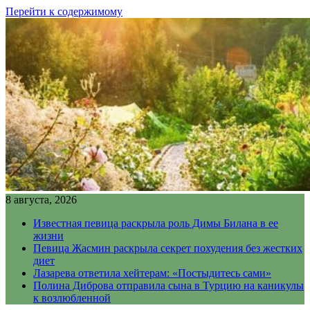
Перейти к содержимому
8 августа, 2026
Известная певица раскрыла роль Димы Билана в ее
жизни
Певица Жасмин раскрыла секрет похудения без жестких
диет
Лазарева ответила хейтерам: «Постыдитесь сами»
Полина Диброва отправила сына в Турцию на каникулы
к возлюбленной