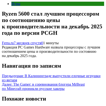
Игры
Ryzen 5600 стал лучшим процессором
по соотношению цены
к производительности на декабрь 2025
года по версии PCGH
Ferra.ru
7 месяцев спустя
0
1 минуты
Редакция PC Games Hardware назвала процессоры с лучшим
соотношением цены и производительности по состоянию
на декабрь 2025 года.
Навигация по записям
Предыдущая:
В Калининграде выпустили елочные игрушки
из янтаря
Далее:
The Gamer: в соревнования блогера MrBeast
по Minecraft проникли русские хакеры
Похожие новости