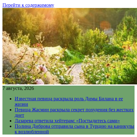
Перейти к содержимому
7 августа, 2026
Известная певица раскрыла роль Димы Билана в ее
жизни
Певица Жасмин раскрыла секрет похудения без жестких
диет
Лазарева ответила хейтерам: «Постыдитесь сами»
Полина Диброва отправила сына в Турцию на каникулы
к возлюбленной