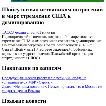
Шойгу назвал источником потрясений
в мире стремление США к
доминированию
ТАСС
3 месяца спустя
0
1 минуты
Первопричиной нынешних потрясений в мире является
стремление США и их союзников сохранить доминирование.
Об этом заявил секретарь Совета безопасности (СБ) РФ
Сергей Шойгу на 21-й встрече секретарей профильных
ведомств государств - членов Шанхайской организации
сотрудничества (ШОС).
Навигация по записям
Предыдущая:
Песков рассказал о реакции Запада на
успешный пуск МБР «Сармат»
Далее:
«Не наша повестка»: Песков признал, что в Москве не
следят за делом Ермака
Похожие новости