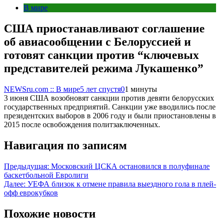
В мире
США приостанавливают соглашение
об авиасообщении с Белоруссией и
готовят санкции против “ключевых
представителей режима Лукашенко”
NEWSru.com :: В мире
5 лет спустя
0
1 минуты
3 июня США возобновят санкции против девяти белорусских
государственных предприятий. Санкции уже вводились после
президентских выборов в 2006 году и были приостановлены в
2015 после освобождения политзаключенных.
Навигация по записям
Предыдущая:
Московский ЦСКА остановился в полуфинале
баскетбольной Евролиги
Далее:
УЕФА близок к отмене правила выездного гола в плей-
офф еврокубков
Похожие новости