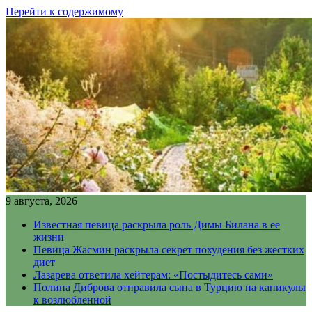
Перейти к содержимому
9 августа, 2026
Известная певица раскрыла роль Димы Билана в ее
жизни
Певица Жасмин раскрыла секрет похудения без жестких
диет
Лазарева ответила хейтерам: «Постыдитесь сами»
Полина Диброва отправила сына в Турцию на каникулы
к возлюбленной