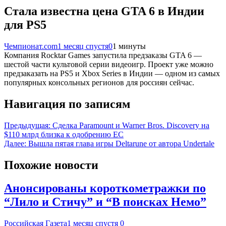
Стала известна цена GTA 6 в Индии
для PS5
Чемпионат.com
1 месяц спустя
0
1 минуты
Компания Rocktar Games запустила предзаказы GTA 6 —
шестой части культовой серии видеоигр. Проект уже можно
предзаказать на PS5 и Xbox Series в Индии — одном из самых
популярных консольных регионов для россиян сейчас.
Навигация по записям
Предыдущая:
Сделка Paramount и Warner Bros. Discovery на
$110 млрд близка к одобрению ЕС
Далее:
Вышла пятая глава игры Deltarune от автора Undertale
Похожие новости
Анонсированы короткометражки по
“Лило и Стичу” и “В поисках Немо”
Российская Газета
1 месяц спустя
0