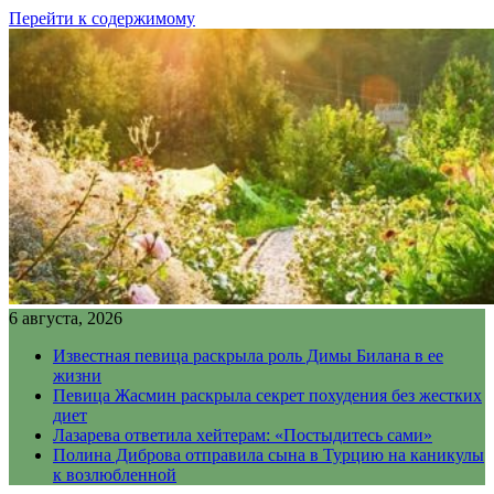
Перейти к содержимому
6 августа, 2026
Известная певица раскрыла роль Димы Билана в ее
жизни
Певица Жасмин раскрыла секрет похудения без жестких
диет
Лазарева ответила хейтерам: «Постыдитесь сами»
Полина Диброва отправила сына в Турцию на каникулы
к возлюбленной