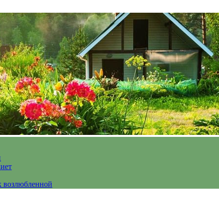
и
диет
к возлюбленной