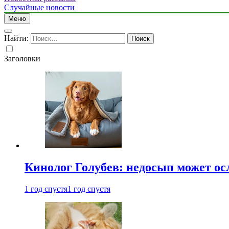
Случайные новости
Меню
Найти:
Заголовки
Кинолог Голубев: недосып может ос
1 год спустя
1 год спустя