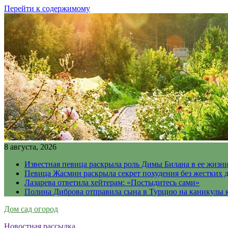
Перейти к содержимому
8 августа, 2026
Известная певица раскрыла роль Димы Билана в ее жизн
Певица Жасмин раскрыла секрет похудения без жестких 
Лазарева ответила хейтерам: «Постыдитесь сами»
Полина Диброва отправила сына в Турцию на каникулы 
Дом сад огород
Новостная рассылка