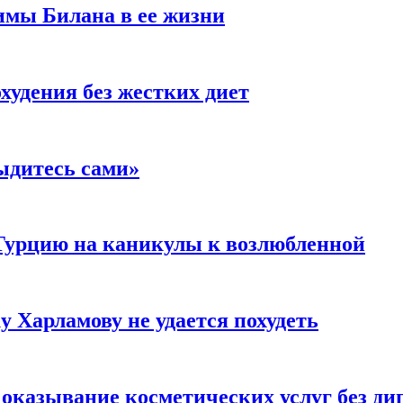
имы Билана в ее жизни
удения без жестких диет
ыдитесь сами»
Турцию на каникулы к возлюбленной
у Харламову не удается похудеть
а оказывание косметических услуг без д