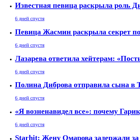
Известная певица раскрыла роль Д
6 дней спустя
Певица Жасмин раскрыла секрет пох
6 дней спустя
Лазарева ответила хейтерам: «Пост
6 дней спустя
Полина Диброва отправила сына в 
6 дней спустя
«Я возненавидел все»: почему Гарик
6 дней спустя
Starhit: Жену Омарова задержали з