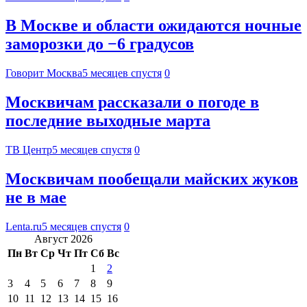
В Москве и области ожидаются ночные
заморозки до −6 градусов
Говорит Москва
5 месяцев спустя
0
Москвичам рассказали о погоде в
последние выходные марта
ТВ Центр
5 месяцев спустя
0
Москвичам пообещали майских жуков
не в мае
Lenta.ru
5 месяцев спустя
0
Август 2026
Пн
Вт
Ср
Чт
Пт
Сб
Вс
1
2
3
4
5
6
7
8
9
10
11
12
13
14
15
16