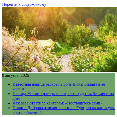
Перейти к содержимому
9 августа, 2026
Известная певица раскрыла роль Димы Билана в ее
жизни
Певица Жасмин раскрыла секрет похудения без жестких
диет
Лазарева ответила хейтерам: «Постыдитесь сами»
Полина Диброва отправила сына в Турцию на каникулы
к возлюбленной