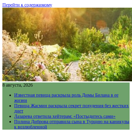
Перейти к содержимому
8 августа, 2026
Известная певица раскрыла роль Димы Билана в ее
жизни
Певица Жасмин раскрыла секрет похудения без жестких
диет
Лазарева ответила хейтерам: «Постыдитесь сами»
Полина Диброва отправила сына в Турцию на каникулы
к возлюбленной