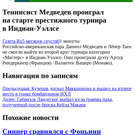
Теннисист Медведев проиграл
на старте престижного турнира
в Индиан-Уэллсе
Газета.Ru
5 месяцев спустя
0
1 минуты
Российско-американская пара Даниил Медведев и Лёнер Тьен
не смогли выйти во второй круг турнира категории
«Мастерс» в Индиан-Уэллсе. Они проиграли дуэту Артур
Риндеркнеш (Франция) / Валантен Вашеро (Монако).
Навигация по записям
Предыдущая:
Кучеров догнал Маккиннона и вышел на второе
место в гонке бомбардиров НХЛ
Далее:
Габриэль Ландеског выбыл из-за травмы паха,
полученной после броска Кейла Макара
Похожие новости
Синнер сравнялся с Фоньини