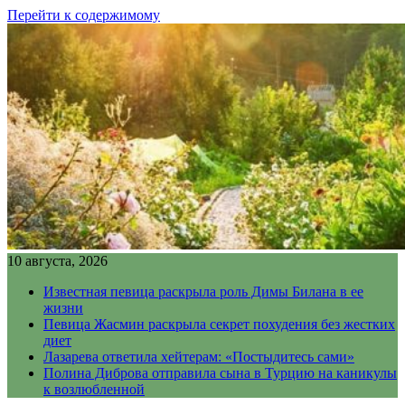
Перейти к содержимому
10 августа, 2026
Известная певица раскрыла роль Димы Билана в ее
жизни
Певица Жасмин раскрыла секрет похудения без жестких
диет
Лазарева ответила хейтерам: «Постыдитесь сами»
Полина Диброва отправила сына в Турцию на каникулы
к возлюбленной