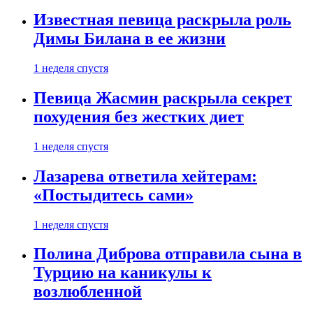
Известная певица раскрыла роль
Димы Билана в ее жизни
1 неделя спустя
Певица Жасмин раскрыла секрет
похудения без жестких диет
1 неделя спустя
Лазарева ответила хейтерам:
«Постыдитесь сами»
1 неделя спустя
Полина Диброва отправила сына в
Турцию на каникулы к
возлюбленной