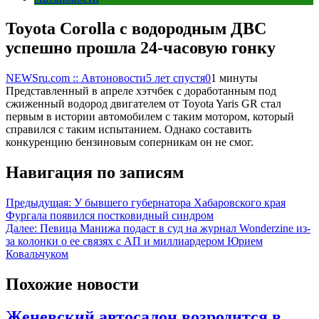
Toyota Corolla с водородным ДВС
успешно прошла 24-часовую гонку
NEWSru.com :: Автоновости
5 лет спустя
0
1 минуты
Представленный в апреле хэтчбек с доработанным под
сжиженный водород двигателем от Toyota Yaris GR стал
первым в истории автомобилем с таким мотором, который
справился с таким испытанием. Однако составить
конкуренцию бензиновым соперникам он не смог.
Навигация по записям
Предыдущая:
У бывшего губернатора Хабаровского края
Фургала появился постковидный синдром
Далее:
Певица Манижа подаст в суд на журнал Wonderzine из-
за колонки о ее связях с АП и миллиардером Юрием
Ковальчуком
Похожие новости
Женевский автосалон возродится в