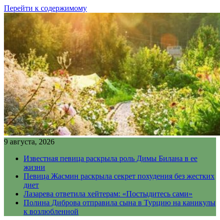
Перейти к содержимому
9 августа, 2026
Известная певица раскрыла роль Димы Билана в ее
жизни
Певица Жасмин раскрыла секрет похудения без жестких
диет
Лазарева ответила хейтерам: «Постыдитесь сами»
Полина Диброва отправила сына в Турцию на каникулы
к возлюбленной