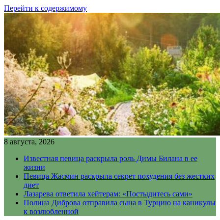
Перейти к содержимому
8 августа, 2026
Известная певица раскрыла роль Димы Билана в ее
жизни
Певица Жасмин раскрыла секрет похудения без жестких
диет
Лазарева ответила хейтерам: «Постыдитесь сами»
Полина Диброва отправила сына в Турцию на каникулы
к возлюбленной