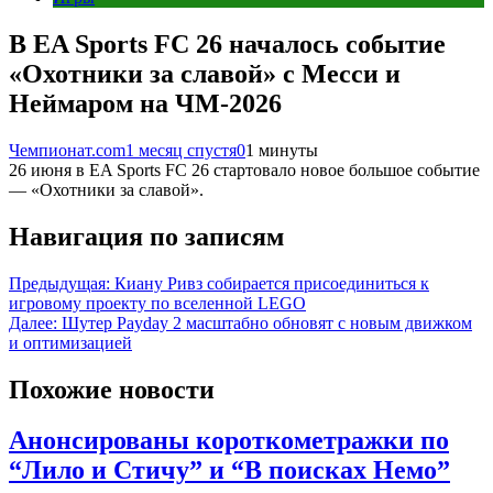
В EA Sports FC 26 началось событие
«Охотники за славой» с Месси и
Неймаром на ЧМ-2026
Чемпионат.com
1 месяц спустя
0
1 минуты
26 июня в EA Sports FC 26 стартовало новое большое событие
— «Охотники за славой».
Навигация по записям
Предыдущая:
Киану Ривз собирается присоединиться к
игровому проекту по вселенной LEGO
Далее:
Шутер Payday 2 масштабно обновят с новым движком
и оптимизацией
Похожие новости
Анонсированы короткометражки по
“Лило и Стичу” и “В поисках Немо”