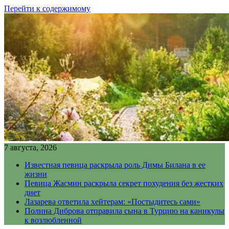
Перейти к содержимому
7 августа, 2026
Известная певица раскрыла роль Димы Билана в ее
жизни
Певица Жасмин раскрыла секрет похудения без жестких
диет
Лазарева ответила хейтерам: «Постыдитесь сами»
Полина Диброва отправила сына в Турцию на каникулы
к возлюбленной