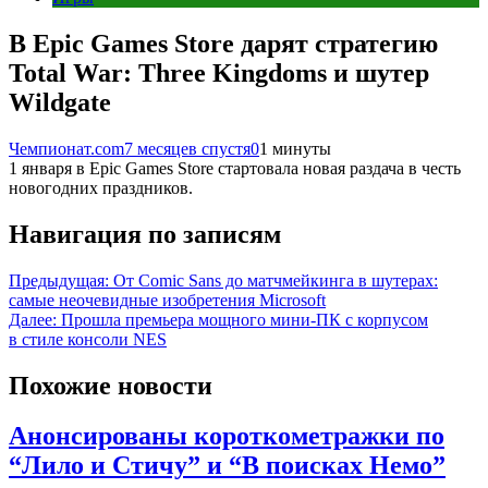
В Epic Games Store дарят стратегию
Total War: Three Kingdoms и шутер
Wildgate
Чемпионат.com
7 месяцев спустя
0
1 минуты
1 января в Epic Games Store стартовала новая раздача в честь
новогодних праздников.
Навигация по записям
Предыдущая:
От Comic Sans до матчмейкинга в шутерах:
самые неочевидные изобретения Microsoft
Далее:
Прошла премьера мощного мини-ПК с корпусом
в стиле консоли NES
Похожие новости
Анонсированы короткометражки по
“Лило и Стичу” и “В поисках Немо”