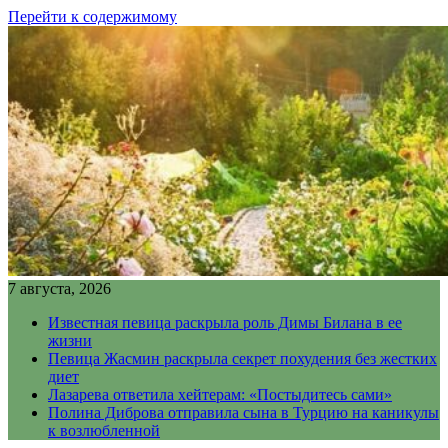
Перейти к содержимому
7 августа, 2026
Известная певица раскрыла роль Димы Билана в ее
жизни
Певица Жасмин раскрыла секрет похудения без жестких
диет
Лазарева ответила хейтерам: «Постыдитесь сами»
Полина Диброва отправила сына в Турцию на каникулы
к возлюбленной