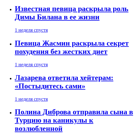
Известная певица раскрыла роль
Димы Билана в ее жизни
1 неделя спустя
Певица Жасмин раскрыла секрет
похудения без жестких диет
1 неделя спустя
Лазарева ответила хейтерам:
«Постыдитесь сами»
1 неделя спустя
Полина Диброва отправила сына в
Турцию на каникулы к
возлюбленной