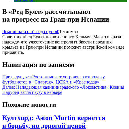
В «Ред Булл» рассчитывают
на прогресс на Гран-при Испании
Чемпионат.com
1 год спустя
0
1 минуты
Советник «Ред Булл» по автоспорту Хельмут Марко выразил
надежду, что ужесточение контроля гибкости передних
крыльев на Гран-при Испании поможет австрийской команде
прибавить.
Навигация по записям
Предыдущая:
«Ростов» может устроить распродажу
футболистов в «Спартак», ЦСКА и «Краснодар»
Далее:
Нападающая калининградского «Локомотива» Ксения
Парубец взяла паузу в карьере
Похожие новости
Култхард: Aston Martin вернётся
в борьбу, но дорогой ценой