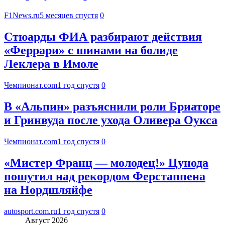
F1News.ru
5 месяцев спустя
0
Стюарды ФИА разбирают действия
«Феррари» с шинами на болиде
Леклера в Имоле
Чемпионат.com
1 год спустя
0
В «Альпин» разъяснили роли Бриаторе
и Гринвуда после ухода Оливера Оукса
Чемпионат.com
1 год спустя
0
«Мистер Франц — молодец!» Цунода
пошутил над рекордом Ферстаппена
на Нордшляйфе
autosport.com.ru
1 год спустя
0
Август 2026