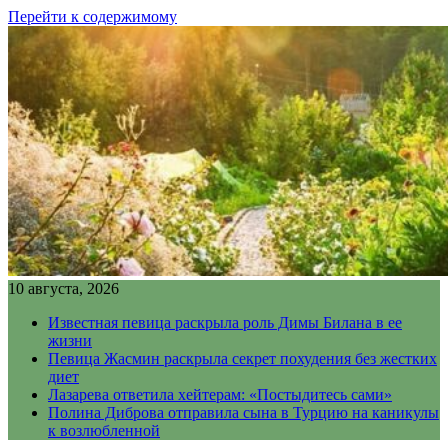
Перейти к содержимому
10 августа, 2026
Известная певица раскрыла роль Димы Билана в ее
жизни
Певица Жасмин раскрыла секрет похудения без жестких
диет
Лазарева ответила хейтерам: «Постыдитесь сами»
Полина Диброва отправила сына в Турцию на каникулы
к возлюбленной