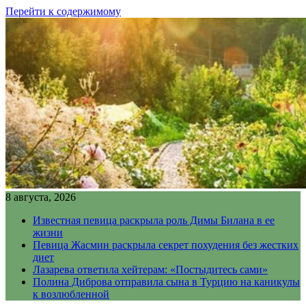
Перейти к содержимому
8 августа, 2026
Известная певица раскрыла роль Димы Билана в ее
жизни
Певица Жасмин раскрыла секрет похудения без жестких
диет
Лазарева ответила хейтерам: «Постыдитесь сами»
Полина Диброва отправила сына в Турцию на каникулы
к возлюбленной