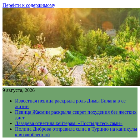
Перейти к содержимому
9 августа, 2026
Известная певица раскрыла роль Димы Билана в ее
жизни
Певица Жасмин раскрыла секрет похудения без жестких
диет
Лазарева ответила хейтерам: «Постыдитесь сами»
Полина Диброва отправила сына в Турцию на каникулы
к возлюбленной