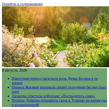
Перейти к содержимому
8 августа, 2026
Известная певица раскрыла роль Димы Билана в ее
жизни
Певица Жасмин раскрыла секрет похудения без жестких
диет
Лазарева ответила хейтерам: «Постыдитесь сами»
Полина Диброва отправила сына в Турцию на каникулы
к возлюбленной