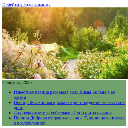
Перейти к содержимому
6 августа, 2026
Известная певица раскрыла роль Димы Билана в ее
жизни
Певица Жасмин раскрыла секрет похудения без жестких
диет
Лазарева ответила хейтерам: «Постыдитесь сами»
Полина Диброва отправила сына в Турцию на каникулы
к возлюбленной