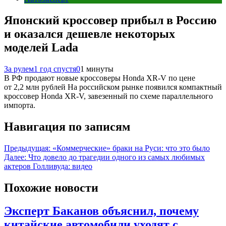
Японский кроссовер прибыл в Россию
и оказался дешевле некоторых
моделей Lada
За рулем
1 год спустя
0
1 минуты
В РФ продают новые кроссоверы Honda XR-V по цене
от 2,2 млн рублей На российском рынке появился компактный
кроссовер Honda XR-V, завезенный по схеме параллельного
импорта.
Навигация по записям
Предыдущая:
«Коммерческие» браки на Руси: что это было
Далее:
Что довело до трагедии одного из самых любимых
актеров Голливуда: видео
Похожие новости
Эксперт Баканов объяснил, почему
китайские автомобили уходят с