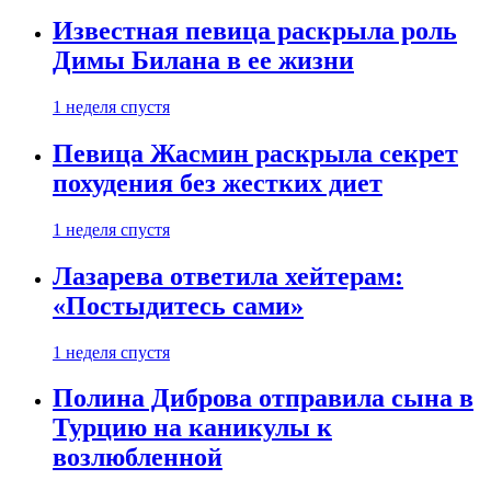
Известная певица раскрыла роль
Димы Билана в ее жизни
1 неделя спустя
Певица Жасмин раскрыла секрет
похудения без жестких диет
1 неделя спустя
Лазарева ответила хейтерам:
«Постыдитесь сами»
1 неделя спустя
Полина Диброва отправила сына в
Турцию на каникулы к
возлюбленной