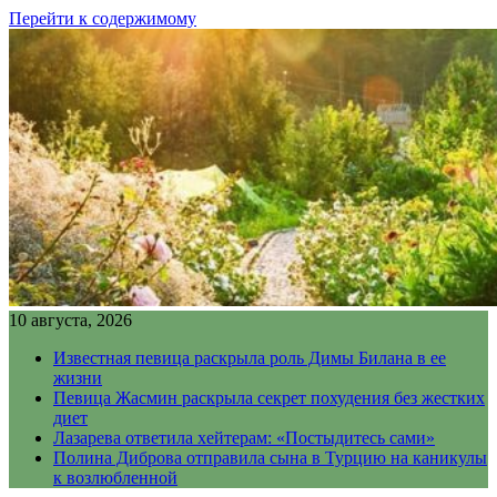
Перейти к содержимому
10 августа, 2026
Известная певица раскрыла роль Димы Билана в ее
жизни
Певица Жасмин раскрыла секрет похудения без жестких
диет
Лазарева ответила хейтерам: «Постыдитесь сами»
Полина Диброва отправила сына в Турцию на каникулы
к возлюбленной