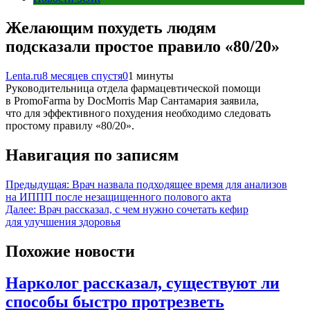
Желающим похудеть людям
подсказали простое правило «80/20»
Lenta.ru
8 месяцев спустя
0
1 минуты
Руководительница отдела фармацевтической помощи
в PromoFarma by DocMorris Мар Сантамария заявила,
что для эффективного похудения необходимо следовать
простому правилу «80/20».
Навигация по записям
Предыдущая:
Врач назвала подходящее время для анализов
на ИППП после незащищенного полового акта
Далее:
Врач рассказал, с чем нужно сочетать кефир
для улучшения здоровья
Похожие новости
Нарколог рассказал, существуют ли
способы быстро протрезветь