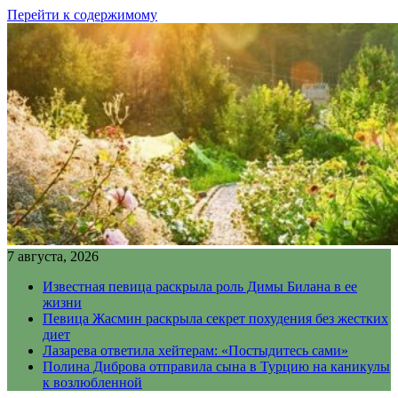
Перейти к содержимому
7 августа, 2026
Известная певица раскрыла роль Димы Билана в ее
жизни
Певица Жасмин раскрыла секрет похудения без жестких
диет
Лазарева ответила хейтерам: «Постыдитесь сами»
Полина Диброва отправила сына в Турцию на каникулы
к возлюбленной