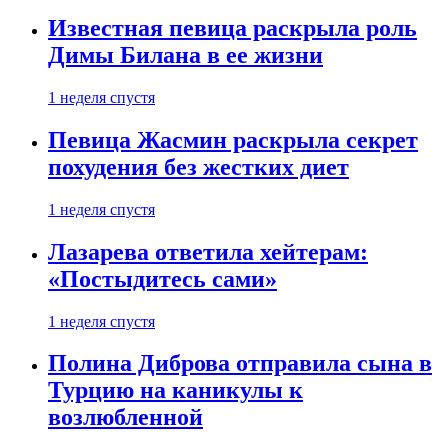
Известная певица раскрыла роль
Димы Билана в ее жизни
1 неделя спустя
Певица Жасмин раскрыла секрет
похудения без жестких диет
1 неделя спустя
Лазарева ответила хейтерам:
«Постыдитесь сами»
1 неделя спустя
Полина Диброва отправила сына в
Турцию на каникулы к
возлюбленной