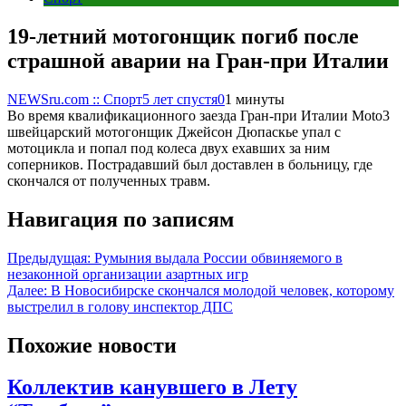
19-летний мотогонщик погиб после
страшной аварии на Гран-при Италии
NEWSru.com :: Спорт
5 лет спустя
0
1 минуты
Во время квалификационного заезда Гран-при Италии Moto3
швейцарский мотогонщик Джейсон Дюпаскье упал с
мотоцикла и попал под колеса двух ехавших за ним
соперников. Пострадавший был доставлен в больницу, где
скончался от полученных травм.
Навигация по записям
Предыдущая:
Румыния выдала России обвиняемого в
незаконной организации азартных игр
Далее:
В Новосибирске скончался молодой человек, которому
выстрелил в голову инспектор ДПС
Похожие новости
Коллектив канувшего в Лету