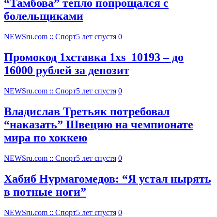
“Тамбова” тепло попрощался с
болельщиками
NEWSru.com :: Спорт
5 лет спустя
0
Промокод 1хставка 1xs_10193 – до
16000 рублей за депозит
NEWSru.com :: Спорт
5 лет спустя
0
Владислав Третьяк потребовал
“наказать” Швецию на чемпионате
мира по хоккею
NEWSru.com :: Спорт
5 лет спустя
0
Хабиб Нурмагомедов: “Я устал нырять
в потные ноги”
NEWSru.com :: Спорт
5 лет спустя
0