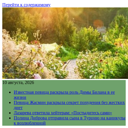
Перейти к содержимому
10 августа, 2026
Известная певица раскрыла роль Димы Билана в ее
жизни
Певица Жасмин раскрыла секрет похудения без жестких
диет
Лазарева ответила хейтерам: «Постыдитесь сами»
Полина Диброва отправила сына в Турцию на каникулы
к возлюбленной