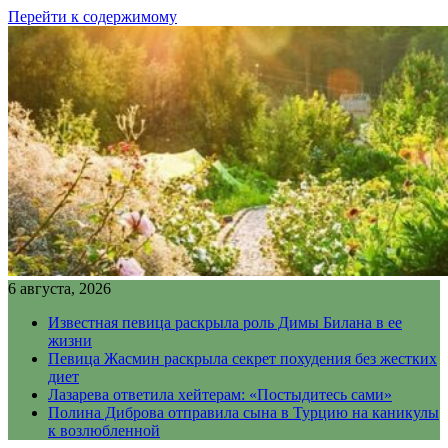
Перейти к содержимому
6 августа, 2026
Известная певица раскрыла роль Димы Билана в ее
жизни
Певица Жасмин раскрыла секрет похудения без жестких
диет
Лазарева ответила хейтерам: «Постыдитесь сами»
Полина Диброва отправила сына в Турцию на каникулы
к возлюбленной