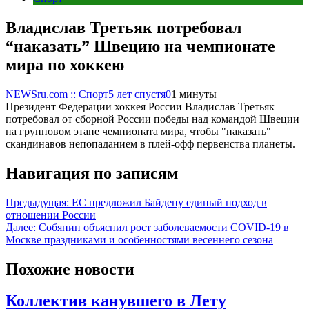
Владислав Третьяк потребовал
“наказать” Швецию на чемпионате
мира по хоккею
NEWSru.com :: Спорт
5 лет спустя
0
1 минуты
Президент Федерации хоккея России Владислав Третьяк
потребовал от сборной России победы над командой Швеции
на групповом этапе чемпионата мира, чтобы "наказать"
скандинавов непопаданием в плей-офф первенства планеты.
Навигация по записям
Предыдущая:
ЕС предложил Байдену единый подход в
отношении России
Далее:
Собянин объяснил рост заболеваемости COVID-19 в
Москве праздниками и особенностями весеннего сезона
Похожие новости
Коллектив канувшего в Лету