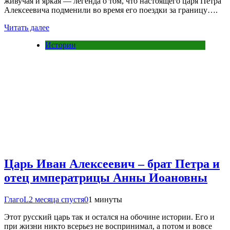
живучая и яркая — легенда о том, что настоящего царя Петра
Алексеевича подменили во время его поездки за границу….
Читать далее
Истории
Царь Иван Алексеевич – брат Петра и
отец императрицы Анны Иоановны
ГлагоL
2 месяца спустя
0
1 минуты
Этот русский царь так и остался на обочине истории. Его и
при жизни никто всерьез не воспринимал, а потом и вовсе