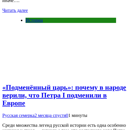
иначе….
Читать далее
Истории
«Подменённый царь»: почему в народе
верили, что Петра I подменили в
Европе
Русская семерка
2 месяца спустя
0
1 минуты
Среди множества легенд русской истории есть одна особенно