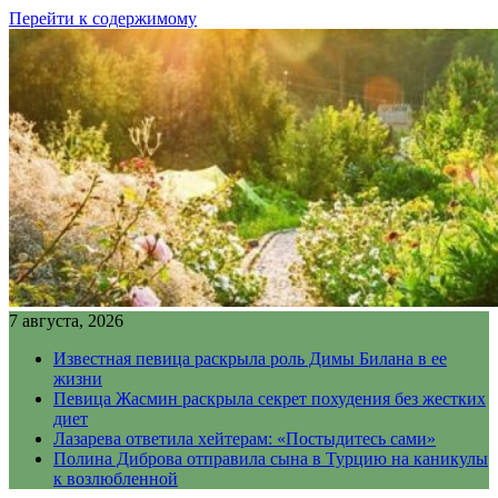
Перейти к содержимому
7 августа, 2026
Известная певица раскрыла роль Димы Билана в ее
жизни
Певица Жасмин раскрыла секрет похудения без жестких
диет
Лазарева ответила хейтерам: «Постыдитесь сами»
Полина Диброва отправила сына в Турцию на каникулы
к возлюбленной