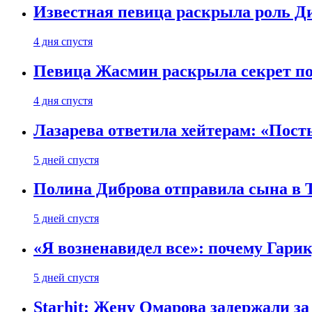
Известная певица раскрыла роль Д
4 дня спустя
Певица Жасмин раскрыла секрет пох
4 дня спустя
Лазарева ответила хейтерам: «Пост
5 дней спустя
Полина Диброва отправила сына в 
5 дней спустя
«Я возненавидел все»: почему Гарик
5 дней спустя
Starhit: Жену Омарова задержали з