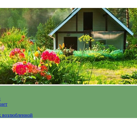
и
диет
к возлюбленной