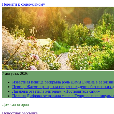
Перейти к содержимому
7 августа, 2026
Известная певица раскрыла роль Димы Билана в ее жизн
Певица Жасмин раскрыла секрет похудения без жестких 
Лазарева ответила хейтерам: «Постыдитесь сами»
Полина Диброва отправила сына в Турцию на каникулы 
Дом сад огород
Новостная рассылка