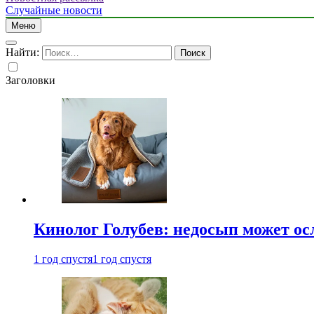
Случайные новости
Меню
Найти:
Заголовки
Кинолог Голубев: недосып может ос
1 год спустя
1 год спустя