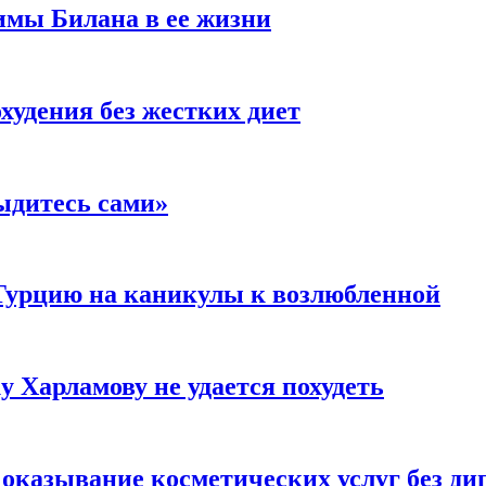
имы Билана в ее жизни
удения без жестких диет
ыдитесь сами»
Турцию на каникулы к возлюбленной
у Харламову не удается похудеть
а оказывание косметических услуг без д