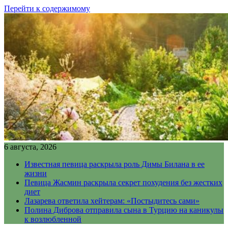
Перейти к содержимому
6 августа, 2026
Известная певица раскрыла роль Димы Билана в ее
жизни
Певица Жасмин раскрыла секрет похудения без жестких
диет
Лазарева ответила хейтерам: «Постыдитесь сами»
Полина Диброва отправила сына в Турцию на каникулы
к возлюбленной