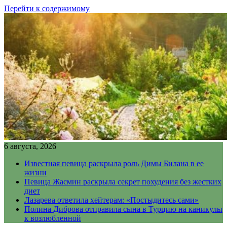
Перейти к содержимому
6 августа, 2026
Известная певица раскрыла роль Димы Билана в ее
жизни
Певица Жасмин раскрыла секрет похудения без жестких
диет
Лазарева ответила хейтерам: «Постыдитесь сами»
Полина Диброва отправила сына в Турцию на каникулы
к возлюбленной