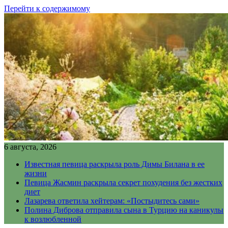
Перейти к содержимому
6 августа, 2026
Известная певица раскрыла роль Димы Билана в ее
жизни
Певица Жасмин раскрыла секрет похудения без жестких
диет
Лазарева ответила хейтерам: «Постыдитесь сами»
Полина Диброва отправила сына в Турцию на каникулы
к возлюбленной