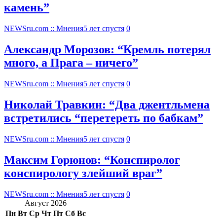
камень”
NEWSru.com :: Мнения
5 лет спустя
0
Александр Морозов: “Кремль потерял
много, а Прага – ничего”
NEWSru.com :: Мнения
5 лет спустя
0
Николай Травкин: “Два джентльмена
встретились “перетереть по бабкам”
NEWSru.com :: Мнения
5 лет спустя
0
Максим Горюнов: “Конспиролог
конспирологу злейший враг”
NEWSru.com :: Мнения
5 лет спустя
0
Август 2026
Пн
Вт
Ср
Чт
Пт
Сб
Вс