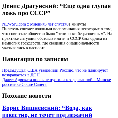
Денис Драгунский: “Еще одна глупая
ложь про СССР”
NEWSru.com :: Мнения
5 лет спустя
0
1 минуты
Писатель считает ложными воспоминания некоторых о том,
что советское общество было "этнически безразличным". На
практике ситуация обстояла иначе, и СССР был одним из
немногих государств, где сведения о национальности
указывались в паспорте.
Навигация по записям
Предыдущая:
США уведомили Россию, что не планируют
возвращаться в ДОН
Далее:
Адвоката вновь не пустили к задержанной в Минске
россиянке Софье Сапега
Похожие новости
Борис Вишневский: “Вода, как
известно, не течет под лежачий