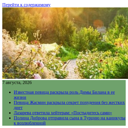
Перейти к содержимому
7 августа, 2026
Известная певица раскрыла роль Димы Билана в ее
жизни
Певица Жасмин раскрыла секрет похудения без жестких
диет
Лазарева ответила хейтерам: «Постыдитесь сами»
Полина Диброва отправила сына в Турцию на каникулы
к возлюбленной