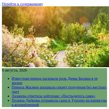
Перейти к содержимому
6 августа, 2026
Известная певица раскрыла роль Димы Билана в ее
жизни
Певица Жасмин раскрыла секрет похудения без жестких
диет
Лазарева ответила хейтерам: «Постыдитесь сами»
Полина Диброва отправила сына в Турцию на каникулы
к возлюбленной