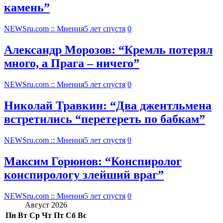
камень”
NEWSru.com :: Мнения
5 лет спустя
0
Александр Морозов: “Кремль потерял
много, а Прага – ничего”
NEWSru.com :: Мнения
5 лет спустя
0
Николай Травкин: “Два джентльмена
встретились “перетереть по бабкам”
NEWSru.com :: Мнения
5 лет спустя
0
Максим Горюнов: “Конспиролог
конспирологу злейший враг”
NEWSru.com :: Мнения
5 лет спустя
0
Август 2026
Пн
Вт
Ср
Чт
Пт
Сб
Вс