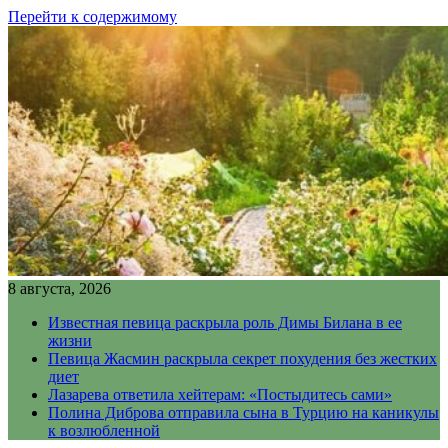
Перейти к содержимому
8 августа, 2026
Известная певица раскрыла роль Димы Билана в ее
жизни
Певица Жасмин раскрыла секрет похудения без жестких
диет
Лазарева ответила хейтерам: «Постыдитесь сами»
Полина Диброва отправила сына в Турцию на каникулы
к возлюбленной