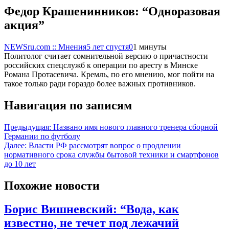
Федор Крашенинников: “Одноразовая
акция”
NEWSru.com :: Мнения
5 лет спустя
0
1 минуты
Политолог считает сомнительной версию о причастности
российских спецслужб к операции по аресту в Минске
Романа Протасевича. Кремль, по его мнению, мог пойти на
такое только ради гораздо более важных противников.
Навигация по записям
Предыдущая:
Названо имя нового главного тренера сборной
Германии по футболу
Далее:
Власти РФ рассмотрят вопрос о продлении
нормативного срока службы бытовой техники и смартфонов
до 10 лет
Похожие новости
Борис Вишневский: “Вода, как
известно, не течет под лежачий