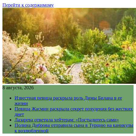
Перейти к содержимому
8 августа, 2026
Известная певица раскрыла роль Димы Билана в ее
жизни
Певица Жасмин раскрыла секрет похудения без жестких
диет
Лазарева ответила хейтерам: «Постыдитесь сами»
Полина Диброва отправила сына в Турцию на каникулы
к возлюбленной