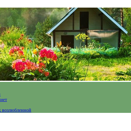
и
диет
к возлюбленной