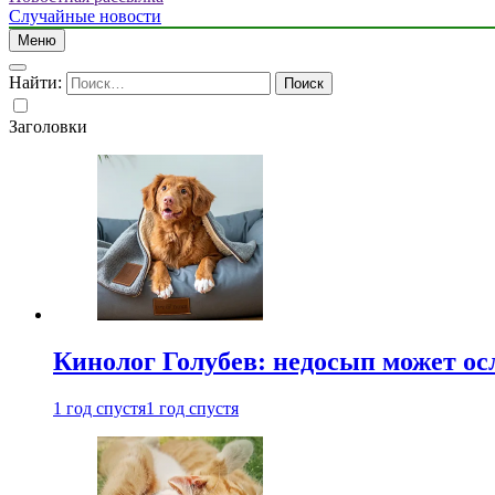
Случайные новости
Меню
Найти:
Заголовки
Кинолог Голубев: недосып может ос
1 год спустя
1 год спустя