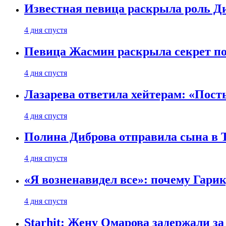
Известная певица раскрыла роль Д
4 дня спустя
Певица Жасмин раскрыла секрет пох
4 дня спустя
Лазарева ответила хейтерам: «Пост
4 дня спустя
Полина Диброва отправила сына в 
4 дня спустя
«Я возненавидел все»: почему Гарик
4 дня спустя
Starhit: Жену Омарова задержали з