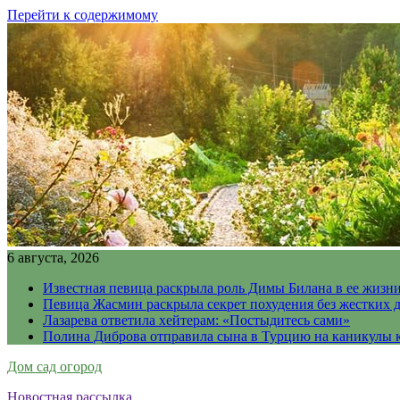
Перейти к содержимому
6 августа, 2026
Известная певица раскрыла роль Димы Билана в ее жизн
Певица Жасмин раскрыла секрет похудения без жестких 
Лазарева ответила хейтерам: «Постыдитесь сами»
Полина Диброва отправила сына в Турцию на каникулы 
Дом сад огород
Новостная рассылка