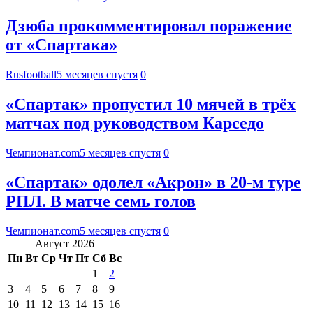
Дзюба прокомментировал поражение
от «Спартака»
Rusfootball
5 месяцев спустя
0
«Спартак» пропустил 10 мячей в трёх
матчах под руководством Карседо
Чемпионат.com
5 месяцев спустя
0
«Спартак» одолел «Акрон» в 20-м туре
РПЛ. В матче семь голов
Чемпионат.com
5 месяцев спустя
0
Август 2026
Пн
Вт
Ср
Чт
Пт
Сб
Вс
1
2
3
4
5
6
7
8
9
10
11
12
13
14
15
16