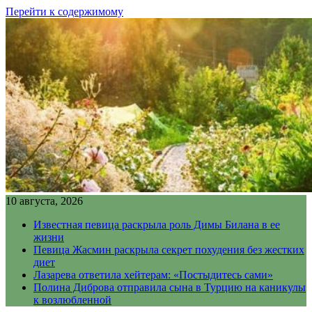
Перейти к содержимому
10 августа, 2026
Известная певица раскрыла роль Димы Билана в ее
жизни
Певица Жасмин раскрыла секрет похудения без жестких
диет
Лазарева ответила хейтерам: «Постыдитесь сами»
Полина Диброва отправила сына в Турцию на каникулы
к возлюбленной