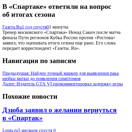
В «Спартаке» ответили на вопрос
об итогах сезона
Газета.Ru
1 год спустя
0
1 минуты
Тренер московского «Спартака» Ненад Сакич после матча
финала Пути регионов Кубка России против «Ростова»
заявил, что оценивать итоги сезона еще рано. Его слова
передает корреспондент «Газеты. Ru».
Навигация по записям
Предыдущая:
Найден точный маркер для выявления рака
шейки матки до появления симптомов
Далее:
Издатель GTA VI прокомментировал задержку игры
Похожие новости
Дзюба заявил о желании вернуться
в «Спартак»
Lenta.ru
5 месяцев спустя
0