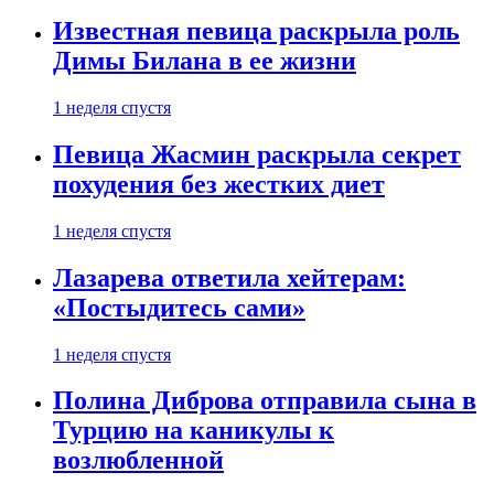
Известная певица раскрыла роль
Димы Билана в ее жизни
1 неделя спустя
Певица Жасмин раскрыла секрет
похудения без жестких диет
1 неделя спустя
Лазарева ответила хейтерам:
«Постыдитесь сами»
1 неделя спустя
Полина Диброва отправила сына в
Турцию на каникулы к
возлюбленной