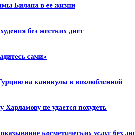
имы Билана в ее жизни
удения без жестких диет
ыдитесь сами»
Турцию на каникулы к возлюбленной
у Харламову не удается похудеть
а оказывание косметических услуг без д