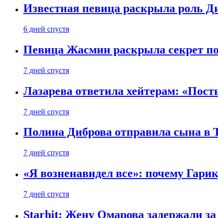
Известная певица раскрыла роль Д
6 дней спустя
Певица Жасмин раскрыла секрет пох
7 дней спустя
Лазарева ответила хейтерам: «Пост
7 дней спустя
Полина Диброва отправила сына в 
7 дней спустя
«Я возненавидел все»: почему Гарик
7 дней спустя
Starhit: Жену Омарова задержали з