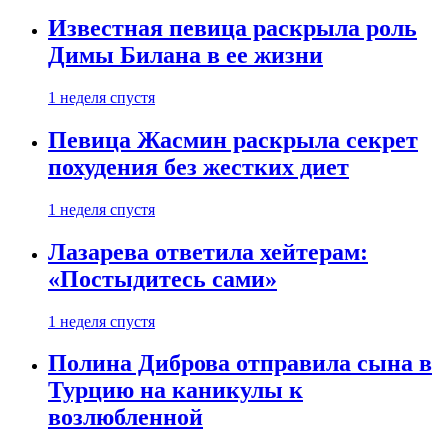
Известная певица раскрыла роль
Димы Билана в ее жизни
1 неделя спустя
Певица Жасмин раскрыла секрет
похудения без жестких диет
1 неделя спустя
Лазарева ответила хейтерам:
«Постыдитесь сами»
1 неделя спустя
Полина Диброва отправила сына в
Турцию на каникулы к
возлюбленной