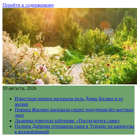
Перейти к содержимому
10 августа, 2026
Известная певица раскрыла роль Димы Билана в ее
жизни
Певица Жасмин раскрыла секрет похудения без жестких
диет
Лазарева ответила хейтерам: «Постыдитесь сами»
Полина Диброва отправила сына в Турцию на каникулы
к возлюбленной