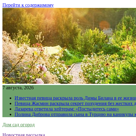
Перейти к содержимому
7 августа, 2026
Известная певица раскрыла роль Димы Билана в ее жизн
Певица Жасмин раскрыла секрет похудения без жестких 
Лазарева ответила хейтерам: «Постыдитесь сами»
Полина Диброва отправила сына в Турцию на каникулы 
Дом сад огород
Новостная рассылка