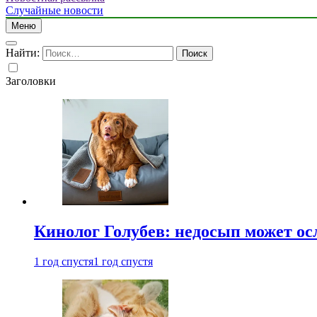
Случайные новости
Меню
Найти:
Заголовки
Кинолог Голубев: недосып может ос
1 год спустя
1 год спустя