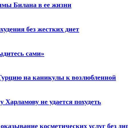
имы Билана в ее жизни
удения без жестких диет
ыдитесь сами»
Турцию на каникулы к возлюбленной
у Харламову не удается похудеть
а оказывание косметических услуг без д