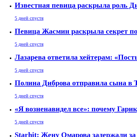
Известная певица раскрыла роль Д
5 дней спустя
Певица Жасмин раскрыла секрет пох
5 дней спустя
Лазарева ответила хейтерам: «Пост
5 дней спустя
Полина Диброва отправила сына в 
5 дней спустя
«Я возненавидел все»: почему Гарик
5 дней спустя
Starhit: Жену Омарова задержали з