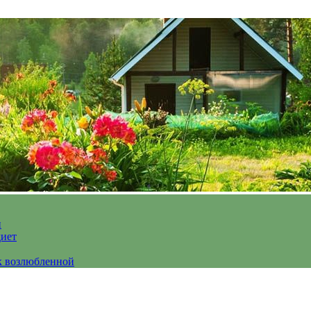
и
диет
к возлюбленной