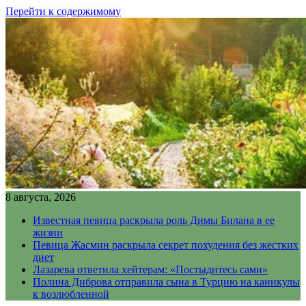
Перейти к содержимому
8 августа, 2026
Известная певица раскрыла роль Димы Билана в ее
жизни
Певица Жасмин раскрыла секрет похудения без жестких
диет
Лазарева ответила хейтерам: «Постыдитесь сами»
Полина Диброва отправила сына в Турцию на каникулы
к возлюбленной