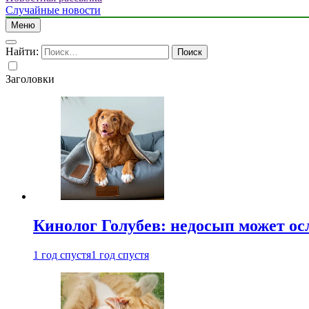
Случайные новости
Меню
Найти:
Заголовки
Кинолог Голубев: недосып может ос
1 год спустя
1 год спустя