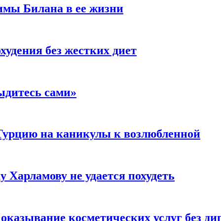
имы Билана в ее жизни
удения без жестких диет
ыдитесь сами»
Турцию на каникулы к возлюбленной
у Харламову не удается похудеть
а оказывание косметических услуг без д