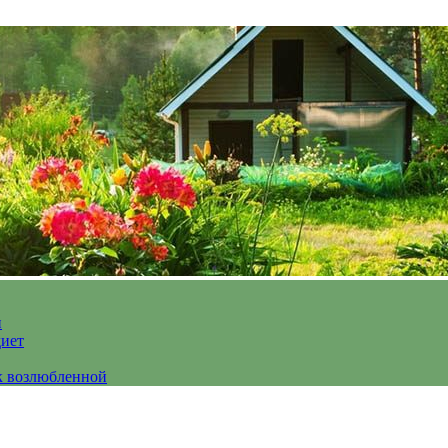
и
диет
к возлюбленной