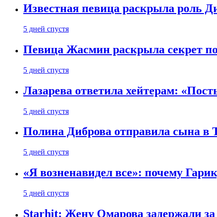
Известная певица раскрыла роль Д
5 дней спустя
Певица Жасмин раскрыла секрет пох
5 дней спустя
Лазарева ответила хейтерам: «Пост
5 дней спустя
Полина Диброва отправила сына в 
5 дней спустя
«Я возненавидел все»: почему Гарик
5 дней спустя
Starhit: Жену Омарова задержали з