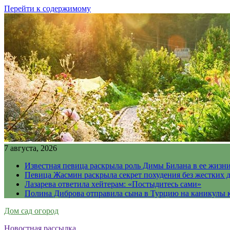
Перейти к содержимому
7 августа, 2026
Известная певица раскрыла роль Димы Билана в ее жизн
Певица Жасмин раскрыла секрет похудения без жестких 
Лазарева ответила хейтерам: «Постыдитесь сами»
Полина Диброва отправила сына в Турцию на каникулы 
Дом сад огород
Новостная рассылка