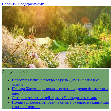
Перейти к содержимому
7 августа, 2026
Известная певица раскрыла роль Димы Билана в ее
жизни
Певица Жасмин раскрыла секрет похудения без жестких
диет
Лазарева ответила хейтерам: «Постыдитесь сами»
Полина Диброва отправила сына в Турцию на каникулы
к возлюбленной