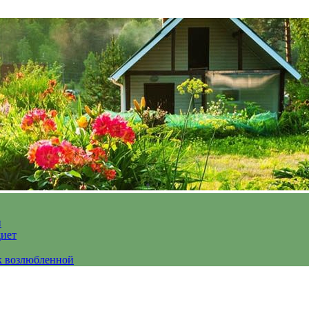
и
диет
к возлюбленной