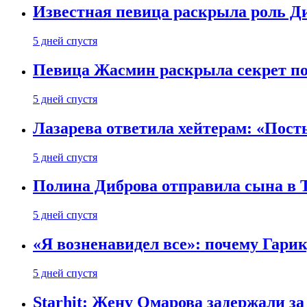
Известная певица раскрыла роль Д
5 дней спустя
Певица Жасмин раскрыла секрет пох
5 дней спустя
Лазарева ответила хейтерам: «Пост
5 дней спустя
Полина Диброва отправила сына в 
5 дней спустя
«Я возненавидел все»: почему Гарик
5 дней спустя
Starhit: Жену Омарова задержали з