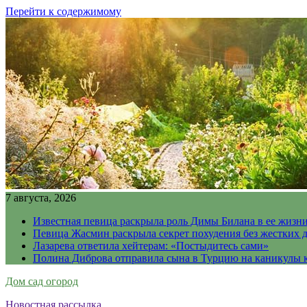
Перейти к содержимому
7 августа, 2026
Известная певица раскрыла роль Димы Билана в ее жизн
Певица Жасмин раскрыла секрет похудения без жестких 
Лазарева ответила хейтерам: «Постыдитесь сами»
Полина Диброва отправила сына в Турцию на каникулы 
Дом сад огород
Новостная рассылка