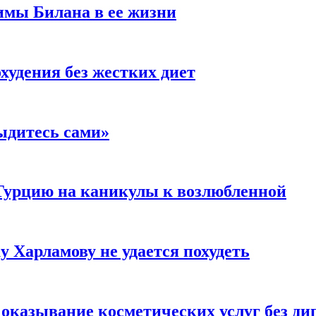
имы Билана в ее жизни
удения без жестких диет
ыдитесь сами»
Турцию на каникулы к возлюбленной
у Харламову не удается похудеть
а оказывание косметических услуг без д