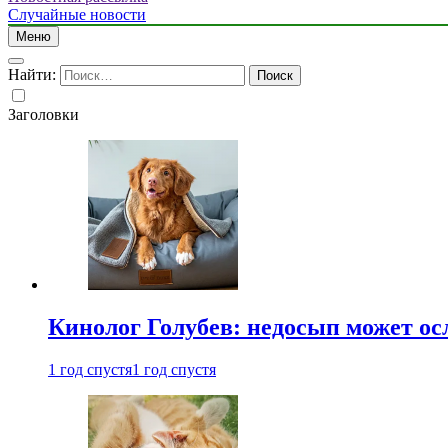
Случайные новости
Меню
Найти:
Заголовки
Кинолог Голубев: недосып может ос
1 год спустя
1 год спустя