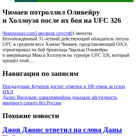
Чимаев потроллил Оливейру
и Холлоуэя после их боя на UFC 326
Чемпионат.com
5 месяцев спустя
0
1 минуты
Непобеждённый 31-летний действующий обладатель титула
UFC в среднем весе Хамзат Чимаев, представляющий ОАЭ,
отреагировал на бой бразильца Чарльза Оливейры
и американца Макса Холлоуэя на турнире UFC 326, который
прошёл этой…
Навигация по записям
Предыдущая:
Кучеров достиг отметки в 100 очков за сезон
НХЛ
Далее:
Васильев: паралимпийцы доказали абсурдность
мирового спорта без России
Похожие новости
Джон Джонс ответил на слова Даны