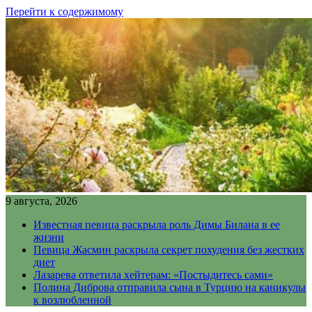
Перейти к содержимому
9 августа, 2026
Известная певица раскрыла роль Димы Билана в ее
жизни
Певица Жасмин раскрыла секрет похудения без жестких
диет
Лазарева ответила хейтерам: «Постыдитесь сами»
Полина Диброва отправила сына в Турцию на каникулы
к возлюбленной