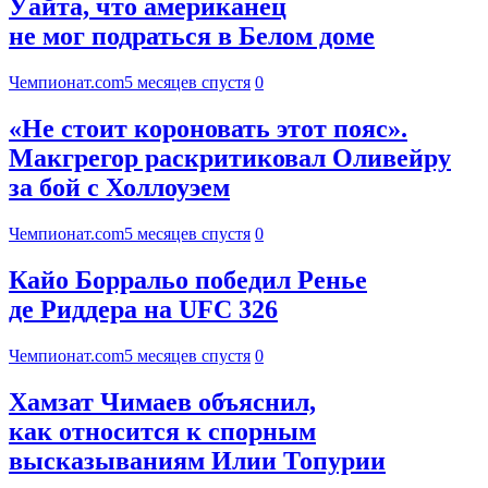
Уайта, что американец
не мог подраться в Белом доме
Чемпионат.com
5 месяцев спустя
0
«Не стоит короновать этот пояс».
Макгрегор раскритиковал Оливейру
за бой с Холлоуэем
Чемпионат.com
5 месяцев спустя
0
Кайо Борральо победил Ренье
де Риддера на UFC 326
Чемпионат.com
5 месяцев спустя
0
Хамзат Чимаев объяснил,
как относится к спорным
высказываниям Илии Топурии