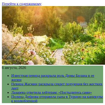
Перейти к содержимому
6 августа, 2026
Известная певица раскрыла роль Димы Билана в ее
жизни
Певица Жасмин раскрыла секрет похудения без жестких
диет
Лазарева ответила хейтерам: «Постыдитесь сами»
Полина Диброва отправила сына в Турцию на каникулы
к возлюбленной