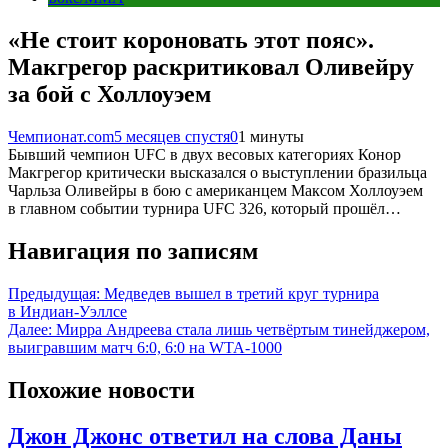
«Не стоит короновать этот пояс».
Макгрегор раскритиковал Оливейру
за бой с Холлоуэем
Чемпионат.com
5 месяцев спустя
0
1 минуты
Бывший чемпион UFC в двух весовых категориях Конор
Макгрегор критически высказался о выступлении бразильца
Чарльза Оливейры в бою с американцем Максом Холлоуэем
в главном событии турнира UFC 326, который прошёл…
Навигация по записям
Предыдущая:
Медведев вышел в третий круг турнира
в Индиан-Уэллсе
Далее:
Мирра Андреева стала лишь четвёртым тинейджером,
выигравшим матч 6:0, 6:0 на WTA-1000
Похожие новости
Джон Джонс ответил на слова Даны