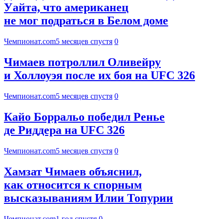
Уайта, что американец
не мог подраться в Белом доме
Чемпионат.com
5 месяцев спустя
0
Чимаев потроллил Оливейру
и Холлоуэя после их боя на UFC 326
Чемпионат.com
5 месяцев спустя
0
Кайо Борральо победил Ренье
де Риддера на UFC 326
Чемпионат.com
5 месяцев спустя
0
Хамзат Чимаев объяснил,
как относится к спорным
высказываниям Илии Топурии
Чемпионат.com
1 год спустя
0