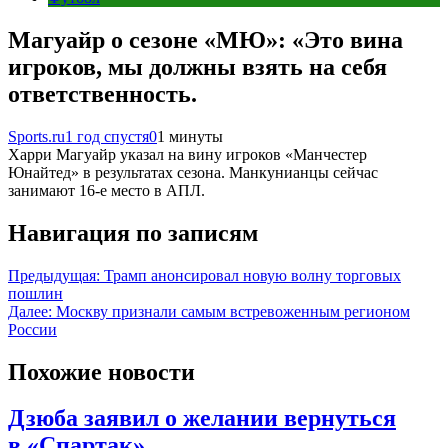
Магуайр о сезоне «МЮ»: «Это вина
игроков, мы должны взять на себя
ответственность.
Sports.ru
1 год спустя
0
1 минуты
Харри Магуайр указал на вину игроков «Манчестер
Юнайтед» в результатах сезона. Манкунианцы сейчас
занимают 16-е место в АПЛ.
Навигация по записям
Предыдущая:
Трамп анонсировал новую волну торговых
пошлин
Далее:
Москву признали самым встревоженным регионом
России
Похожие новости
Дзюба заявил о желании вернуться
в «Спартак»