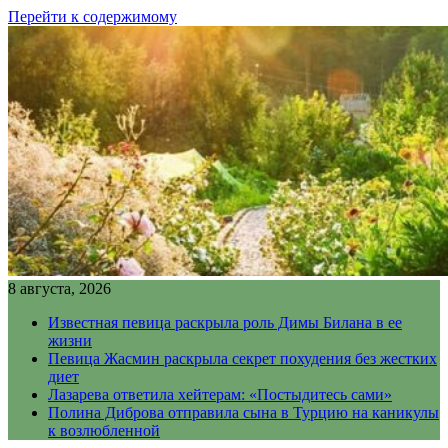
Перейти к содержимому
8 августа, 2026
Известная певица раскрыла роль Димы Билана в ее
жизни
Певица Жасмин раскрыла секрет похудения без жестких
диет
Лазарева ответила хейтерам: «Постыдитесь сами»
Полина Диброва отправила сына в Турцию на каникулы
к возлюбленной