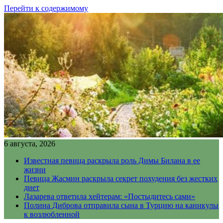
Перейти к содержимому
6 августа, 2026
Известная певица раскрыла роль Димы Билана в ее
жизни
Певица Жасмин раскрыла секрет похудения без жестких
диет
Лазарева ответила хейтерам: «Постыдитесь сами»
Полина Диброва отправила сына в Турцию на каникулы
к возлюбленной