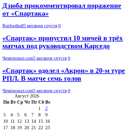
Дзюба прокомментировал поражение
от «Спартака»
Rusfootball
5 месяцев спустя
0
«Спартак» пропустил 10 мячей в трёх
матчах под руководством Карседо
Чемпионат.com
5 месяцев спустя
0
«Спартак» одолел «Акрон» в 20-м туре
РПЛ. В матче семь голов
Чемпионат.com
5 месяцев спустя
0
Август 2026
Пн
Вт
Ср
Чт
Пт
Сб
Вс
1
2
3
4
5
6
7
8
9
10
11
12
13
14
15
16
17
18
19
20
21
22
23