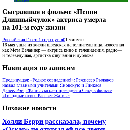
Сыгравшая в фильме «Пеппи
Длинныйчулок» актриса умерла
на 101-м году жизни
Российская Газета
1 год спустя
0
1 минуты
16 мая ушла из жизни шведская исполнительница, известная
как Мета Веландер — актриса кино и телевидения, радио—
и телеведущая, артистка озвучания и дубляжа.
Навигация по записям
Предыдущая:
«Редкое совпадение!»: Режиссер Рыжаков
назвал главными учителями Яновскую и Гинкаса
Далее:
Рэйф Файнс сыграет президента Сноу в фильме
«Голодные игры: Рассвет Жатвы»
Похожие новости
Холли Берри рассказала, почему
«Оскар» не открыл ей все двери