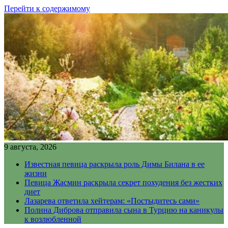
Перейти к содержимому
9 августа, 2026
Известная певица раскрыла роль Димы Билана в ее
жизни
Певица Жасмин раскрыла секрет похудения без жестких
диет
Лазарева ответила хейтерам: «Постыдитесь сами»
Полина Диброва отправила сына в Турцию на каникулы
к возлюбленной