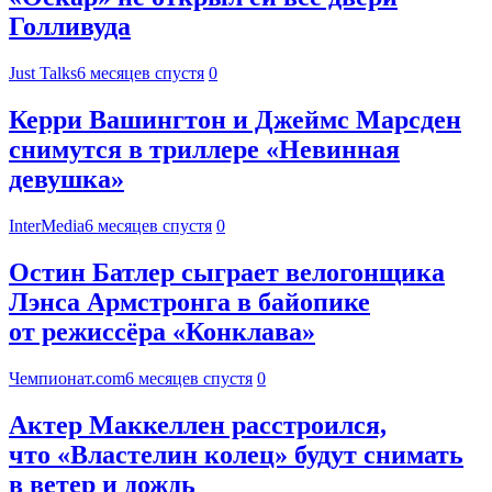
Голливуда
Just Talks
6 месяцев спустя
0
Керри Вашингтон и Джеймс Марсден
снимутся в триллере «Невинная
девушка»
InterMedia
6 месяцев спустя
0
Остин Батлер сыграет велогонщика
Лэнса Армстронга в байопике
от режиссёра «Конклава»
Чемпионат.com
6 месяцев спустя
0
Актер Маккеллен расстроился,
что «Властелин колец» будут снимать
в ветер и дождь