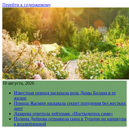
Перейти к содержимому
10 августа, 2026
Известная певица раскрыла роль Димы Билана в ее
жизни
Певица Жасмин раскрыла секрет похудения без жестких
диет
Лазарева ответила хейтерам: «Постыдитесь сами»
Полина Диброва отправила сына в Турцию на каникулы
к возлюбленной