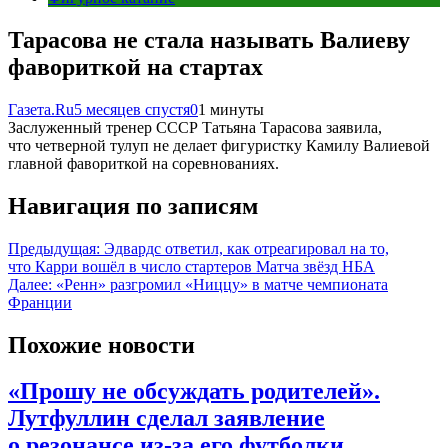
Тарасова не стала называть Валиеву
фавориткой на стартах
Газета.Ru
5 месяцев спустя
0
1 минуты
Заслуженный тренер СССР Татьяна Тарасова заявила,
что четверной тулуп не делает фигуристку Камилу Валиевой
главной фавориткой на соревнованиях.
Навигация по записям
Предыдущая:
Эдвардс ответил, как отреагировал на то,
что Карри вошёл в число стартеров Матча звёзд НБА
Далее:
«Ренн» разгромил «Ниццу» в матче чемпионата
Франции
Похожие новости
«Прошу не обсуждать родителей».
Лутфуллин сделал заявление
о резонансе из-за его футболки