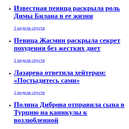
Известная певица раскрыла роль
Димы Билана в ее жизни
1 неделя спустя
Певица Жасмин раскрыла секрет
похудения без жестких диет
1 неделя спустя
Лазарева ответила хейтерам:
«Постыдитесь сами»
1 неделя спустя
Полина Диброва отправила сына в
Турцию на каникулы к
возлюбленной