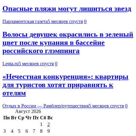
Опасные пляжи могут лишиться звезд
Парламентская газета
5 месяцев спустя
0
Волосы девушек окрасились в зеленый
цвет после купания в бассейне
российского глэмпинга
Lenta.ru
5 месяцев спустя
0
«Нечестная конкуренция»: квартиры
для туристов хотят приравнять к
отелям
Отдых в России — Рамблер/путешествия
5 месяцев спустя
0
Август 2026
Пн
Вт
Ср
Чт
Пт
Сб
Вс
1
2
3
4
5
6
7
8
9