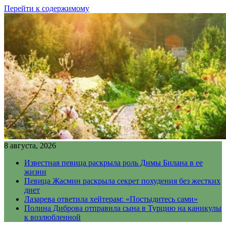
Перейти к содержимому
8 августа, 2026
Известная певица раскрыла роль Димы Билана в ее
жизни
Певица Жасмин раскрыла секрет похудения без жестких
диет
Лазарева ответила хейтерам: «Постыдитесь сами»
Полина Диброва отправила сына в Турцию на каникулы
к возлюбленной