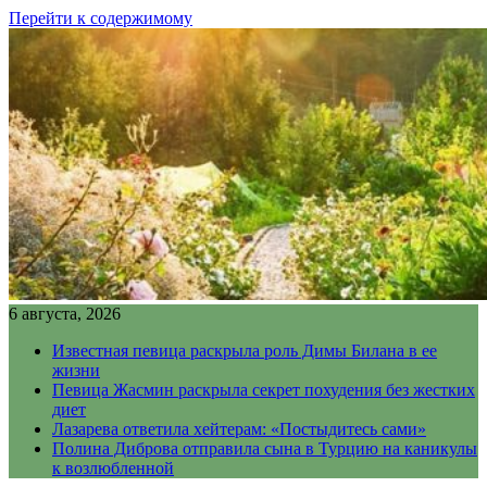
Перейти к содержимому
6 августа, 2026
Известная певица раскрыла роль Димы Билана в ее
жизни
Певица Жасмин раскрыла секрет похудения без жестких
диет
Лазарева ответила хейтерам: «Постыдитесь сами»
Полина Диброва отправила сына в Турцию на каникулы
к возлюбленной