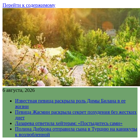
Перейти к содержимому
6 августа, 2026
Известная певица раскрыла роль Димы Билана в ее
жизни
Певица Жасмин раскрыла секрет похудения без жестких
диет
Лазарева ответила хейтерам: «Постыдитесь сами»
Полина Диброва отправила сына в Турцию на каникулы
к возлюбленной